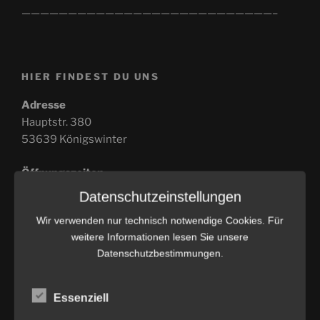
———————————————————————————–
HIER FINDEST DU UNS
Adresse
Hauptstr. 380
53639 Königswinter
Öffnungszeiten
Datenschutzeinstellungen
Mittwoch bis Freitag 10:00 – 18:00 Uhr
Wir verwenden nur technisch notwendige Cookies. Für
weitere Informationen lesen Sie unsere
Samstag/Sonn- und Feiertags 09:00bis 18:00 Uhr
Datenschutzbestimmungen.
Montag & Dienstag ist Ruhetag
Essenziell
Fällt ein Feiertag auf einen Montag oder Dienstag