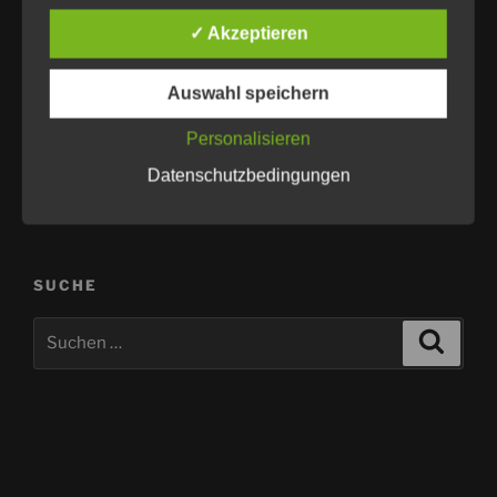
verschieben sich die Ruhetage automatisch auf den
nächsten Tag (z.B. Mittwoch) Wir informieren dies
✓ Akzeptieren
aktuell über Facebook und Instagram
Auswahl speichern
Veranstaltungen nach Vereinbarung, sprechen Sie uns
an.
Personalisieren
Datenschutzbedingungen
SUCHE
Suchen
Suche
nach: