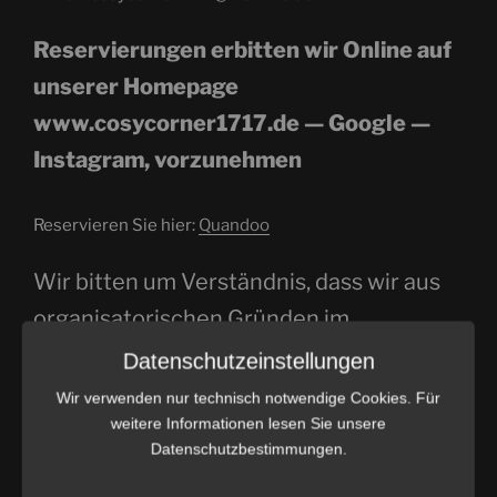
Reservierungen erbitten wir Online auf
unserer Homepage
www.cosycorner1717.de — Google —
Instagram, vorzunehmen
Reservieren Sie hier:
Quandoo
Wir bitten um Verständnis, dass wir aus
organisatorischen Gründen im
Tagesgeschäft telefonisch nicht gut
Datenschutzeinstellungen
erreichbar sind. Haben Sie noch Fragen
Wir verwenden nur technisch notwendige Cookies. Für
zu Ihrer Reservierung, sprechen Sie uns
weitere Informationen lesen Sie unsere
Datenschutzbestimmungen.
daher, bitte unter Angabe Ihrer