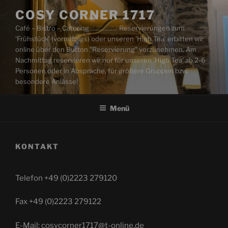
Zum
COSY CORNER 1717
Inhalt
Café – Bistro – Catering ……………. Reservierungen zum
springen
'Frühstück' (vormittags) oder unseren 'High Tea' erbitten wir
online über den Button "Reservierung" vorzunehmen. Am
Nachmittag reservieren wir nur für unseren 'High Tea' ab 2-6
Personen oder in Absprache, für größere Gruppen bzw.
besondere Anlässe!
Menü
KONTAKT
Telefon +49 (0)2223 279120
Fax +49 (0)2223 279122
E-Mail: cosycorner1717@t-online.de