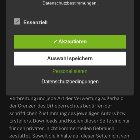
from third parties or to investigate circumstances that
Datenschutzbestimmungen.
indicate illegal activity. Obligations to remove or block
the use of information according to general laws
Essenziell
remain unaffected. However, liability in this respect is
only possible from the time of knowledge of a
concrete infringement. If we become aware of any
✓ Akzeptieren
such violations, we will remove the content in question
immediately.
Auswahl speichern
Urheberrecht
Personalisieren
Die durch die Seitenbetreiber erstellten Inhalte und
Datenschutzbedingungen
Werke auf diesen Seiten unterliegen dem deutschen
Urheberrecht. Die Vervielfältigung, Bearbeitung,
Verbreitung und jede Art der Verwertung außerhalb
der Grenzen des Urheberrechtes bedürfen der
schriftlichen Zustimmung des jeweiligen Autors bzw.
Erstellers. Downloads und Kopien dieser Seite sind nur
für den privaten, nicht kommerziellen Gebrauch
gestattet. Soweit die Inhalte auf dieser Seite nicht vom