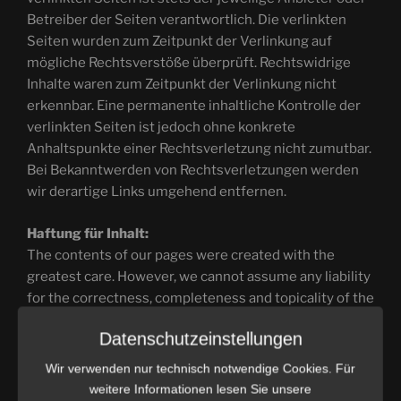
Betreiber der Seiten verantwortlich. Die verlinkten
Seiten wurden zum Zeitpunkt der Verlinkung auf
mögliche Rechtsverstöße überprüft. Rechtswidrige
Inhalte waren zum Zeitpunkt der Verlinkung nicht
erkennbar. Eine permanente inhaltliche Kontrolle der
verlinkten Seiten ist jedoch ohne konkrete
Anhaltspunkte einer Rechtsverletzung nicht zumutbar.
Bei Bekanntwerden von Rechtsverletzungen werden
wir derartige Links umgehend entfernen.
Haftung für Inhalt:
The contents of our pages were created with the
greatest care. However, we cannot assume any liability
for the correctness, completeness and topicality of the
contents. As a service provider, we are responsible for
Datenschutzeinstellungen
our own content on these pages in accordance with § 5
DDG and general laws. According to § 5 DDG we are not
Wir verwenden nur technisch notwendige Cookies. Für
obliged to monitor transmitted or stored information
weitere Informationen lesen Sie unsere